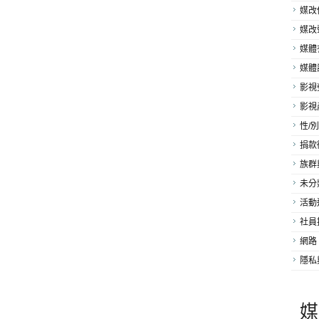
媒改
媒改
媒體
媒體
影視
影視
性/別
捐款
族群
未分
活動
社員
網路
隱私
媒