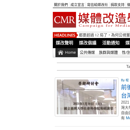
關於我們
成立宣言
寫信給媒改社
捐款支持
都要超過 12 局了，為何公
媒改聲明
媒改倡議
活動通知
媒
Home
公共傳媒
族群與媒體
性/
T
By
程
前
台
20
灣大
自由
有
Mo