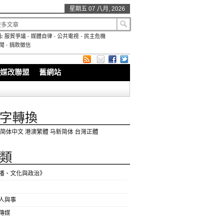
星期五 07 八月, 2026
:
服貿爭議
-
媒體自律
-
公共電視
-
民主危機
聞
-
捐款徵信
媒改聯盟
舊網站
字轉換
简体中文
港澳繁體
马新简体
台灣正體
類
播、文化與政治》
人與事
傳媒