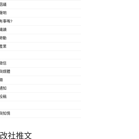
倡議
聲明
有事嗎?
識讀
勞動
產業
徵信
與媒體
類
通知
投稿
與知情
改社推文