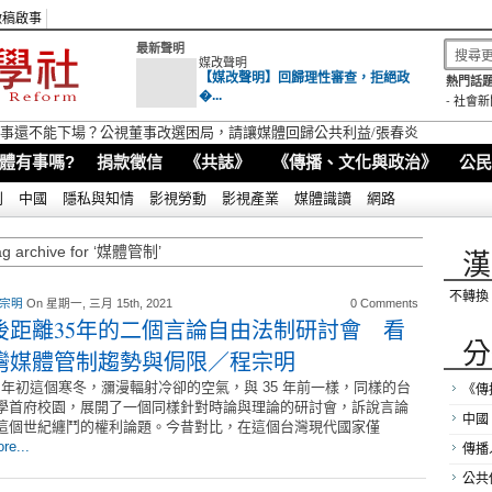
徵稿啟事
最新聲明
媒改聲明
【媒改聲明】回歸理性審查，拒絕政
熱門話題
�...
-
社會新
視董事還不能下場？公視董事改選困局，請讓媒體回歸公共利益/張春炎
體有事嗎?
捐款徵信
《共誌》
《傳播、文化與政治》
公民
別
中國
隱私與知情
影視勞動
影視產業
媒體識讀
網路
ag archive for ‘媒體管制’
漢
不轉換
 宗明
On 星期一, 三月 15th, 2021
0 Comments
後距離35年的二個言論自由法制研討會 看
分
灣媒體管制趨勢與侷限／程宗明
21 年初這個寒冬，瀰漫輻射冷卻的空氣，與 35 年前一樣，同樣的台
《傳
學首府校園，展開了一個同樣針對時論與理論的研討會，訴說言論
中國
這個世紀纏鬥的權利論題。今昔對比，在這個台灣現代國家僅
re...
傳播
公共