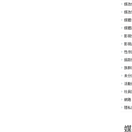
媒改
媒改
媒體
媒體
影視
影視
性/別
捐款
族群
未分
活動
社員
網路
隱私
媒