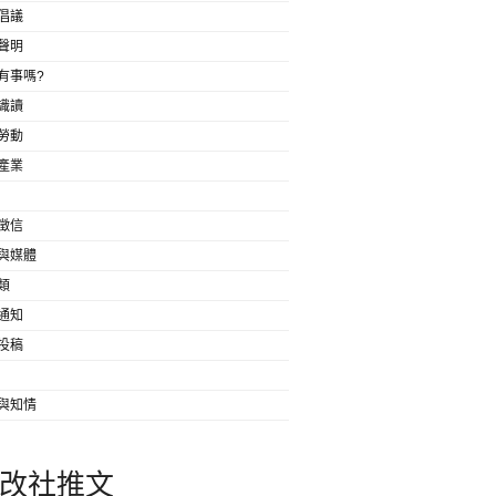
倡議
聲明
有事嗎?
識讀
勞動
產業
徵信
與媒體
類
通知
投稿
與知情
改社推文