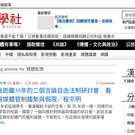
徵稿啟事
最新聲明
媒改聲明
【媒改聲明】回歸理性審查，拒絕政
熱門話題
�...
-
社會新
視董事還不能下場？公視董事改選困局，請讓媒體回歸公共利益/張春炎
體有事嗎?
捐款徵信
《共誌》
《傳播、文化與政治》
公民
別
中國
隱私與知情
影視勞動
影視產業
媒體識讀
網路
ag archive for ‘媒體監理’
漢
不轉換
 宗明
On 星期一, 三月 15th, 2021
0 Comments
後距離35年的二個言論自由法制研討會 看
分
灣媒體管制趨勢與侷限／程宗明
21 年初這個寒冬，瀰漫輻射冷卻的空氣，與 35 年前一樣，同樣的台
《傳
學首府校園，展開了一個同樣針對時論與理論的研討會，訴說言論
中國
這個世紀纏鬥的權利論題。今昔對比，在這個台灣現代國家僅
re...
傳播
公共