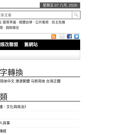
星期五 07 八月, 2026
:
服貿爭議
-
媒體自律
-
公共電視
-
民主危機
聞
-
捐款徵信
媒改聯盟
舊網站
字轉換
简体中文
港澳繁體
马新简体
台灣正體
類
播、文化與政治》
人與事
傳媒