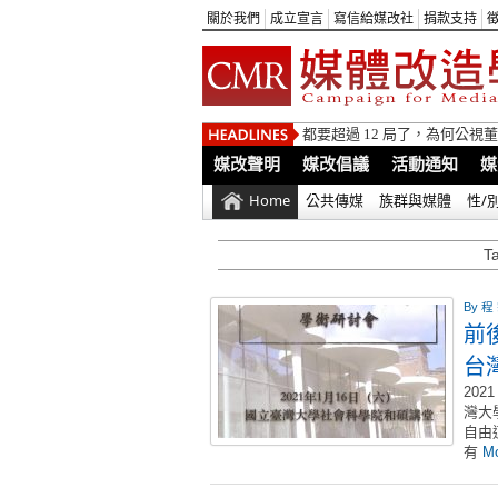
關於我們
成立宣言
寫信給媒改社
捐款支持
都要超過 12 局了，為何公
媒改聲明
媒改倡議
活動通知
媒
Home
公共傳媒
族群與媒體
性/
T
By
程
前
台
20
灣大
自由
有
Mo