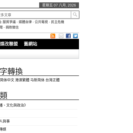
星期五 07 八月, 2026
:
服貿爭議
-
媒體自律
-
公共電視
-
民主危機
聞
-
捐款徵信
媒改聯盟
舊網站
字轉換
简体中文
港澳繁體
马新简体
台灣正體
類
播、文化與政治》
人與事
傳媒