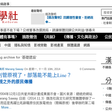
徵稿啟事
最新聲明
媒改聲明
【媒改聲明】回歸理性審查，拒絕政
熱門話題
�...
-
社會新
視董事還不能下場？公視董事改選困局，請讓媒體回歸公共利益/張春炎
體有事嗎?
捐款徵信
《共誌》
《傳播、文化與政治》
公民
別
中國
隱私與知情
影視勞動
影視產業
媒體識讀
網路
ag archive for ‘基礎建設’
漢
不轉換
邦 Marang Saway
On 星期一, 十一月 10th, 2014
0 Comments
別管原視了，部落能不能上Line？
分
原視之外的原民傳播
《傳
2004年12月1日共星共碟計畫成果展示會。圖片來源：總統府網站
中國
arang Saway 日前（2014.11.3）媒改社與文化研究等團體舉辦了一
傳播
，而這是馬躍比吼辭職原住民族電視台（簡稱原視）後舉辦的第二場
是
More...
公共