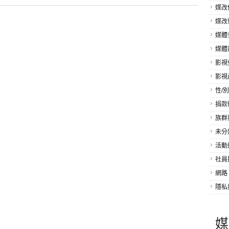
媒改
媒改
媒體
媒體
影視
影視
性/別
捐款
族群
未分
活動
社員
網路
隱私
媒