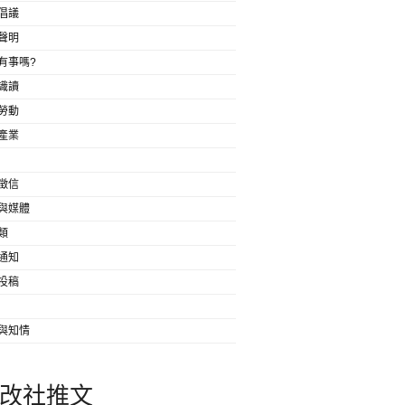
倡議
聲明
有事嗎?
識讀
勞動
產業
徵信
與媒體
類
通知
投稿
與知情
改社推文