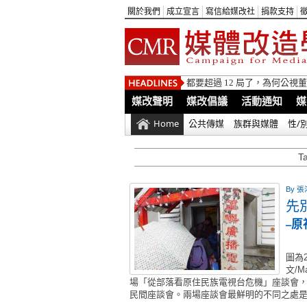
關於我們
成立宣言
寫信給媒改社
捐款支持
都要超過 12 局了，為何公
媒改聲明
媒改倡議
活動通知
媒
Home
公共傳媒
族群與媒體
性/
T
By
張鴻
先
–
圖為
文/M
場「從部落看原住民族電視台危機」座談會
民間座談會。兩場座談會最鮮明的不同之處