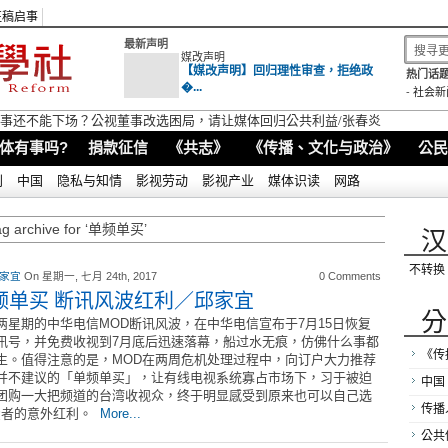
征稿启事
最新声明
媒改声明
【媒改声明】回归理性审查，拒绝政
热门话题
�...
-
社会新
视董事还不能下场？公视董事改选困局，请让媒体回归公共利益/张春炎
体有事吗?
捐款征信
《共志》
《传播、文化与政治》
公民
别
中国
隐私与知情
影视劳动
影视产业
媒体识读
网路
ag archive for ‘单频单买’
汉
不转换
 家宜
On 星期一, 七月 24th, 2017
0 Comments
频单买 断讯风波红利／邱家宜
分
两星期的中华电信MOD断讯风波，在中华电信宣布于7月15日恢复
讯号，并免费收视到7月底后迅速落幕，船过水无痕，仿佛什么事都
《传
生。值得注意的是，MOD在两周危机处理过程中，向订户大力推荐
并不建议的「单频单买」，让有线电视系统寡占市场下，习于被迫
中国
团购一大把频道的台湾收视众，终于明显感受到原来也可以自己选
传播
费者的意外红利。
More...
公共