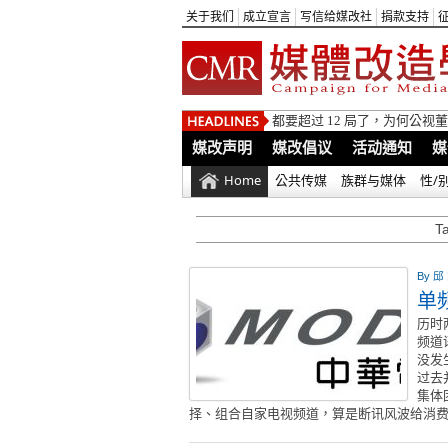
关于我们
成立宣言
写信给媒改社
捐款支持
都要超过 12 局了，为何公
媒改声明
媒改倡议
活动通知
媒
Home
公共传媒
族群与媒体
性/
T
By
邱
单
历时
频道
没发
过去
集体
择、组合自家电视频道，算是断讯风波给消