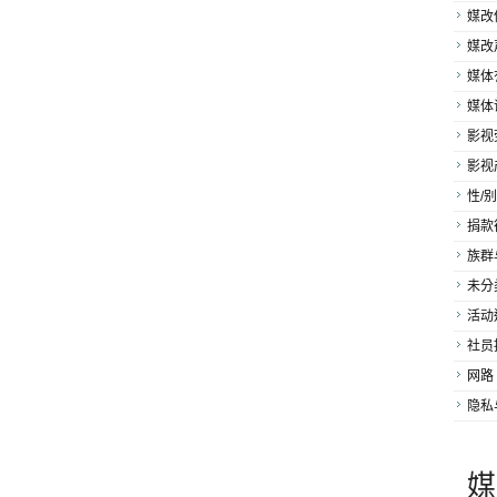
媒改
媒改
媒体
媒体
影视
影视
性/别
捐款
族群
未分
活动
社员
网路
隐私
媒