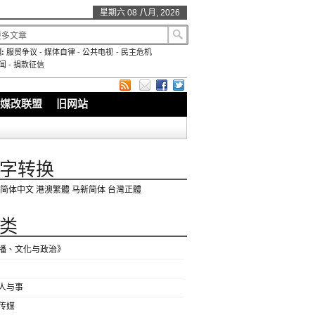
星期六 08 八月, 2026
:
服贸争议
-
媒体自律
-
公共电视
-
民主危机
闻
-
捐款征信
媒改联盟
旧网站
字转换
简体中文
港澳繁體
马新简体
台灣正體
类
播、文化与政治》
人与事
传媒