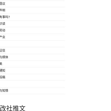
倡议
声明
有事吗?
识读
劳动
产业
征信
与媒体
类
通知
投稿
与知情
改社推文