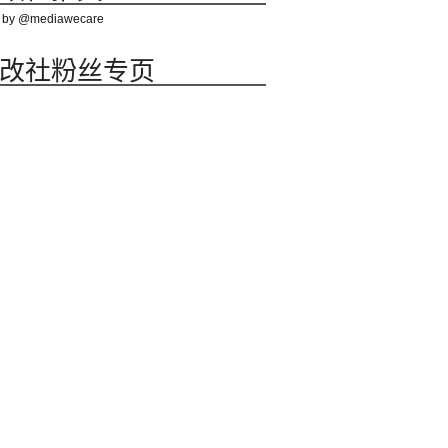
 by @mediawecare
改社粉丝专页