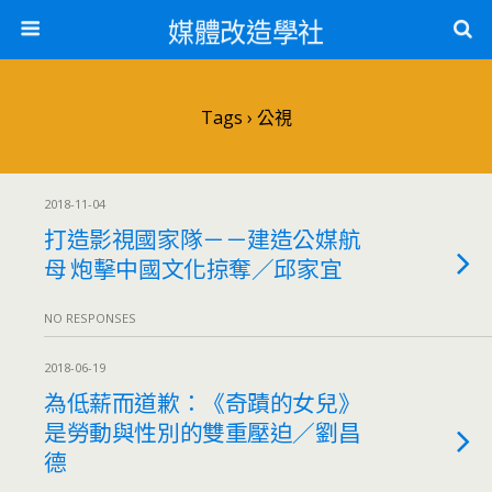
媒體改造學社
Tags › 公視
2018-11-04
打造影視國家隊－－建造公媒航
母 炮擊中國文化掠奪／邱家宜
NO RESPONSES
2018-06-19
為低薪而道歉：《奇蹟的女兒》
是勞動與性別的雙重壓迫／劉昌
德