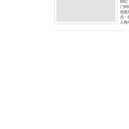
BBC
门BB
创造
月，
人物