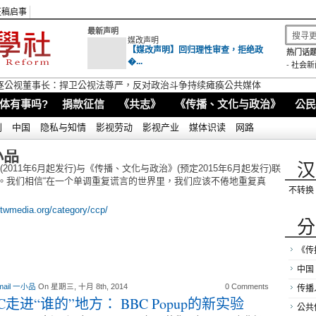
征稿启事
最新声明
媒改声明
【媒改声明】回归理性审查，拒绝政
热门话题
�...
-
社会新
逐公视董事长：捍卫公视法尊严，反对政治斗争持续瘫痪公共媒体
体有事吗?
捐款征信
《共志》
《传播、文化与政治》
公民
别
中国
隐私与知情
影视劳动
影视产业
媒体识读
网路
小品
汉
2011年6月起发行)与《传播、文化与政治》(预定2015年6月起发行)联
。我们相信“在一个单调重复谎言的世界里，我们应该不倦地重复真
不转换
//twmedia.org/category/ccp/
分
《传
中国
mail 一小品
On 星期三, 十月 8th, 2014
0 Comments
传播
C走进“谁的”地方： BBC Popup的新实验
公共