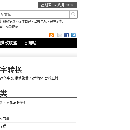
星期五 07 八月, 2026
:
服贸争议
-
媒体自律
-
公共电视
-
民主危机
闻
-
捐款征信
媒改联盟
旧网站
字转换
简体中文
港澳繁體
马新简体
台灣正體
类
播、文化与政治》
人与事
传媒