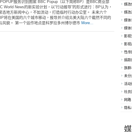
 POPUP服务识别图案 BBC Popup（以下简称BP）是BBC商业部
媒改
C World News的新实验计划，以“行动报导”的形式进行：BP认为，
常态地方新闻中心，不如流动，打造临时行动办公室。 未来六个
媒改
BP将在美国的六个城市移动，报导并介绍北美大陆六个截然不同的
媒体
与风貌。 第一个运作地点是科罗拉多州博尔德市
More...
媒体
影视
影视
性/别
捐款
族群
未分
活动
社员
网路
隐私
媒