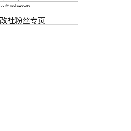
 by @mediawecare
改社粉丝专页