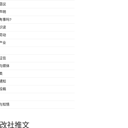
倡议
声明
有事吗?
识读
劳动
产业
征信
与媒体
类
通知
投稿
与知情
改社推文