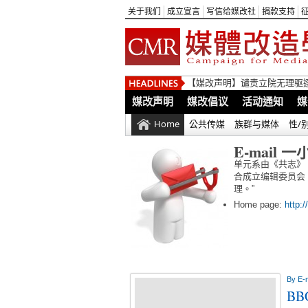
关于我们
成立宣言
写信给媒改社
捐款支持
【媒改声明】谴责立院无理驱
媒改声明
媒改倡议
活动通知
媒
Home
公共传媒
族群与媒体
性/
E-mail 一
单元系由《共志》 (
合成立编辑委员会
理。”
Home page:
http:
By
E-
BB