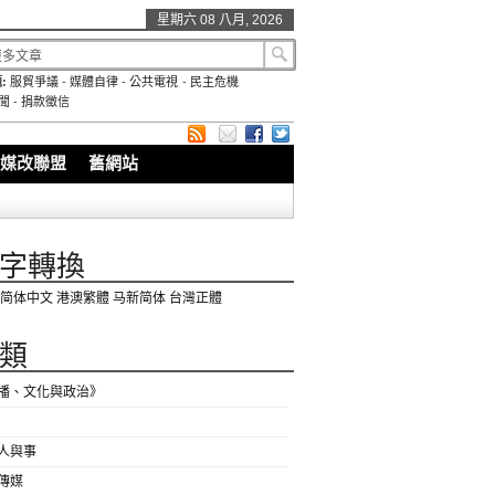
星期六 08 八月, 2026
:
服貿爭議
-
媒體自律
-
公共電視
-
民主危機
聞
-
捐款徵信
媒改聯盟
舊網站
字轉換
简体中文
港澳繁體
马新简体
台灣正體
類
播、文化與政治》
人與事
傳媒