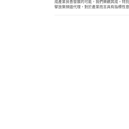
成產業良善發展的可能，我們樂觀其成。特
擘放棄頻道代理，對於產業而言具有指標性