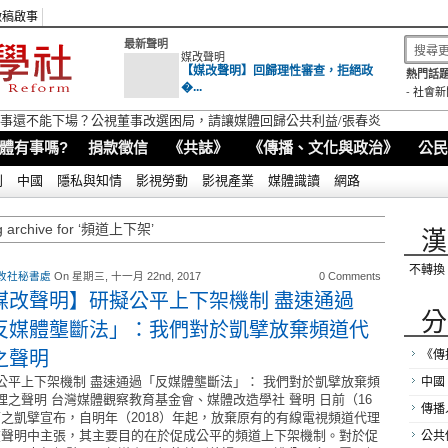
徵稿啟事
最新聲明
媒改聲明
【媒改聲明】回歸理性審查，拒絕政
熱門話題
�...
-
社會新
視董事還不能下場？公視董事改選困局，請讓媒體回歸公共利益/張春炎
體有事嗎?
捐款徵信
《共誌》
《傳播、文化與政治》
公民
別
中國
隱私與知情
影視勞動
影視產業
媒體識讀
網路
g archive for ‘頻道上下架’
漢
不轉換
改社秘書處
On 星期三, 十一月 22nd, 2017
0 Comments
媒改聲明】研擬公平上下架機制 盡速通過
分
反媒體壟斷法」：我們對於凱擘放棄頻道代
之聲明
《傳
公平上下架機制 盡速通過「反媒體壟斷法」： 我們對於凱擘放棄頻
中國
理之聲明 台灣媒體觀察教育基金會、媒體改造學社 聲明 日前（16
傳播
之凱擘宣布，自明年（2018）年起，放棄原有的有線電視頻道代理
在聲明中主張，其主要目的在於促成公平的頻道上下架機制。對於促
公共