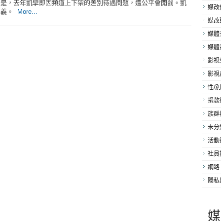
別是，去年凱擘即因頻道上下架的差別待遇問題，遭公平會開罰。凱
媒改
意義。
More...
媒改
媒體
媒體
影視
影視
性/別
捐款
族群
未分
活動
社員
網路
隱私
媒