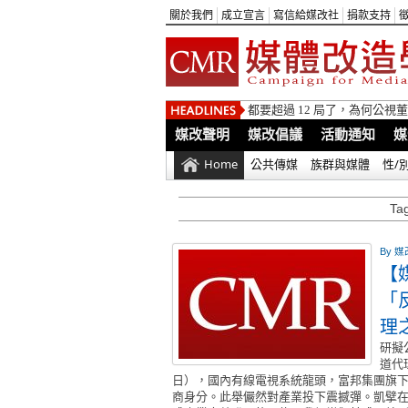
關於我們
成立宣言
寫信給媒改社
捐款支持
都要超過 12 局了，為何公
媒改聲明
媒改倡議
活動通知
媒
Home
公共傳媒
族群與媒體
性/
Ta
By
媒
【
「
理
研擬
道代
日），國內有線電視系統龍頭，富邦集團旗下
商身分。此舉儼然對產業投下震撼彈。凱擘