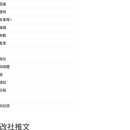
倡議
聲明
有事嗎?
識讀
勞動
產業
徵信
與媒體
類
通知
投稿
與知情
改社推文