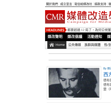
關於我們
成立宣言
寫信給媒改社
捐款支持
都要超過 12 局了，為何公
媒改聲明
媒改倡議
活動通知
媒
Home
公共傳媒
族群與媒體
性/
By
媒
西
德布
德布
楚（F