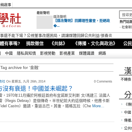
徵稿啟事
最新聲明
媒改聲明
【媒改聲明】回歸理性審查，拒絕政
熱門話題
�...
-
社會新
視董事還不能下場？公視董事改選困局，請讓媒體回歸公共利益/張春炎
體有事嗎?
捐款徵信
《共誌》
《傳播、文化與政治》
公民
別
中國
隱私與知情
影視勞動
影視產業
媒體識讀
網路
Tag archive for ‘金融’
漢
不轉換
改社
On 星期五, 九月 26th, 2014
0 Comments
方沒有衰退！中國並未崛起？
分
雷，1970年11月攝於阿根廷首府布宜諾斯艾利斯 文/馮建三 法國人
雷（Regis Debray）是個傳奇。半世紀前大約這個時候，他應卡斯
《傳
idel Castro）邀請，重返古巴。其後，隨格瓦拉（Che
More...
中國
傳播
公共