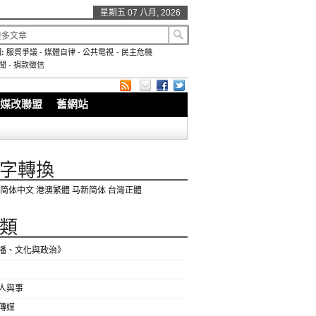
星期五 07 八月, 2026
:
服貿爭議
-
媒體自律
-
公共電視
-
民主危機
聞
-
捐款徵信
媒改聯盟
舊網站
字轉換
简体中文
港澳繁體
马新简体
台灣正體
類
播、文化與政治》
人與事
傳媒