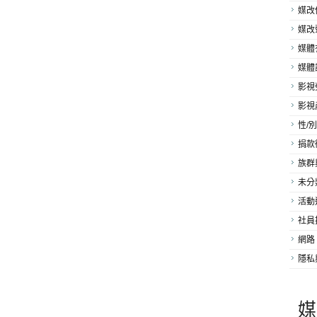
媒改
媒改
媒體
媒體
影視
影視
性/別
捐款
族群
未分
活動
社員
網路
隱私
媒