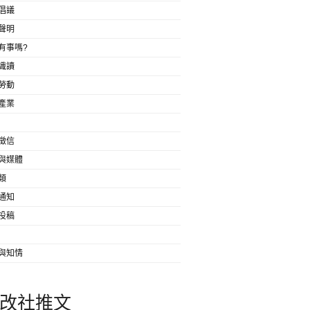
倡議
聲明
有事嗎?
識讀
勞動
產業
徵信
與媒體
類
通知
投稿
與知情
改社推文