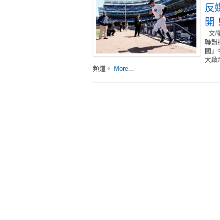
反
開
文/
聯盟
國」
大啟
頻道。
More...