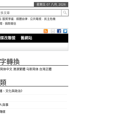
星期五 07 八月, 2026
:
服貿爭議
-
媒體自律
-
公共電視
-
民主危機
聞
-
捐款徵信
媒改聯盟
舊網站
字轉換
简体中文
港澳繁體
马新简体
台灣正體
類
播、文化與政治》
人與事
傳媒