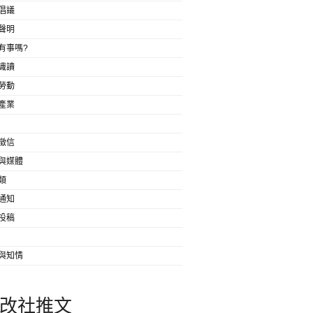
倡議
聲明
有事嗎?
識讀
勞動
產業
徵信
與媒體
類
通知
投稿
與知情
改社推文