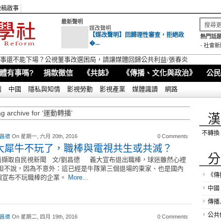
徵稿啟事
最新聲明
媒改聲明
【媒改聲明】回歸理性審查，拒絕政
熱門話題
�...
-
社會新
視董事還不能下場？公視董事改選困局，請讓媒體回歸公共利益/張春炎
體有事嗎?
捐款徵信
《共誌》
《傳播、文化與政治》
公民
別
中國
隱私與知情
影視勞動
影視產業
媒體識讀
網路
ag archive for ‘運動轉播’
漢
不轉換
 昌德
On 星期一, 六月 20th, 2016
0 Comments
大犀牛不玩了，職棒與電視共生或共滅？
分
擷取自民視新聞 文/劉昌德 義大宣布退出職棒，球迷雖然心裡
但不說，因為不意外：這已經是牛隊第三個退場的東家、也是國內
《傳
個宣布不玩職棒的企業。
More...
中國
傳播
公共
 昌德
On 星期二, 四月 19th, 2016
0 Comments