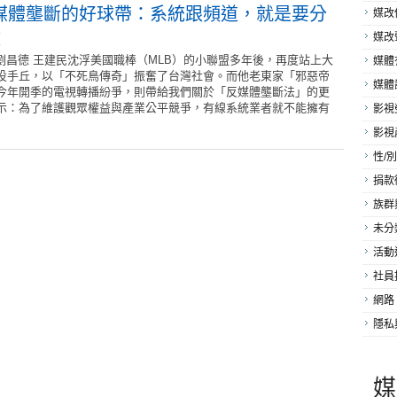
媒體壟斷的好球帶：系統跟頻道，就是要分
媒改
！
媒改
劉昌德 王建民沈浮美國職棒（MLB）的小聯盟多年後，再度站上大
媒體
投手丘，以「不死鳥傳奇」振奮了台灣社會。而他老東家「邪惡帝
媒體
今年開季的電視轉播紛爭，則帶給我們關於「反媒體壟斷法」的更
示：為了維護觀眾權益與產業公平競爭，有線系統業者就不能擁有
影視
影視
性/別
捐款
族群
未分
活動
社員
網路
隱私
媒