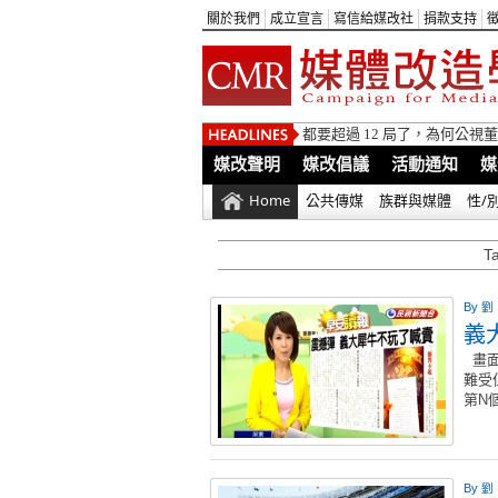
關於我們
成立宣言
寫信給媒改社
捐款支持
都要超過 12 局了，為何公
媒改聲明
媒改倡議
活動通知
媒
Home
公共傳媒
族群與媒體
性/
T
By
劉
義
畫面
難受
第N
By
劉