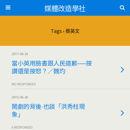
媒體改造學社
Tags › 蔡英文
2017-08-24
當小英用臉書跟人民道歉──按
讚還是按怒？／魏玓
NO RESPONSES
2015-06-26
鬧劇的背後-也談「洪秀柱現
象」
6 RESPONSES