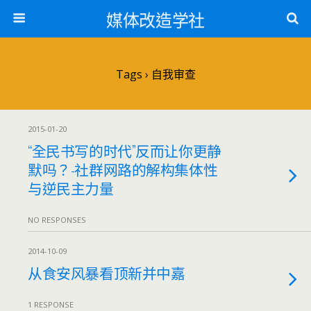
媒体改造学社
Tags › 自我审查
2015-01-20
“全民书写的时代”反而让你更静
默吗？-社群网路的解构集体性
与逆民主力量
NO RESPONSES
2014-10-09
从食安风暴看顶新并中嘉
1 RESPONSE