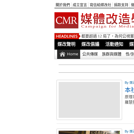
關於我們
成立宣言
寫信給媒改社
捐款支持
都要超過 12 局了，為何公
媒改聲明
媒改倡議
活動通知
媒
Home
公共傳媒
族群與媒體
性/
By
媒
本
原理
羅慧
By
媒