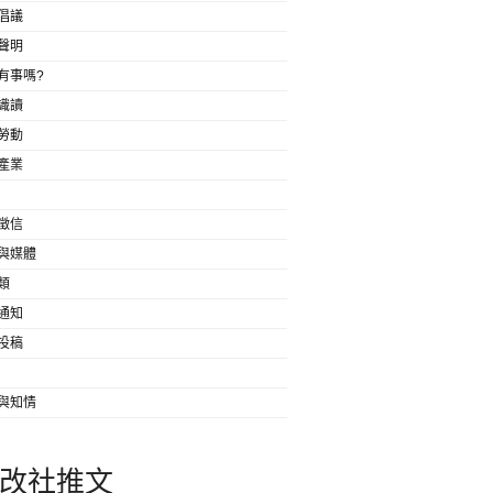
倡議
聲明
有事嗎?
識讀
勞動
產業
徵信
與媒體
類
通知
投稿
與知情
改社推文