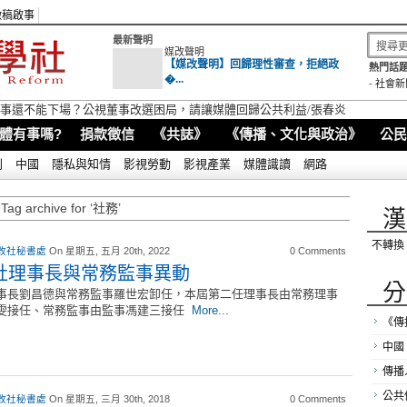
徵稿啟事
最新聲明
媒改聲明
【媒改聲明】回歸理性審查，拒絕政
熱門話題
�...
-
社會新
視董事還不能下場？公視董事改選困局，請讓媒體回歸公共利益/張春炎
體有事嗎?
捐款徵信
《共誌》
《傳播、文化與政治》
公民
別
中國
隱私與知情
影視勞動
影視產業
媒體識讀
網路
Tag archive for ‘社務’
漢
不轉換
改社秘書處
On 星期五, 五月 20th, 2022
0 Comments
社理事長與常務監事異動
分
事長劉昌德與常務監事羅世宏卸任，本屆第二任理事長由常務理事
雯接任、常務監事由監事馮建三接任
More...
《傳
中國
傳播
公共
改社秘書處
On 星期五, 三月 30th, 2018
0 Comments