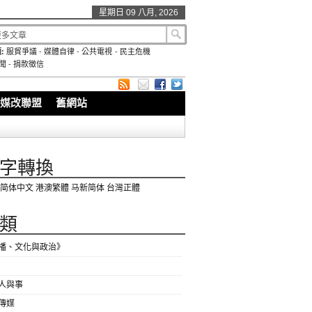
星期日 09 八月, 2026
:
服貿爭議
-
媒體自律
-
公共電視
-
民主危機
聞
-
捐款徵信
媒改聯盟
舊網站
字轉換
简体中文
港澳繁體
马新简体
台灣正體
類
播、文化與政治》
人與事
傳媒