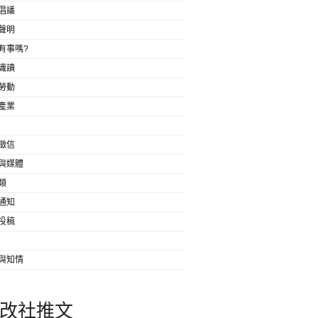
倡議
聲明
有事嗎?
識讀
勞動
產業
徵信
與媒體
類
通知
投稿
與知情
改社推文