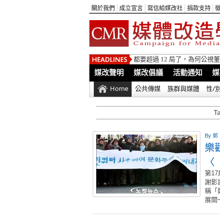
關於我們
成立宣言
寫信給媒改社
捐款支持
都要超過 12 局了，為何公
媒改聲明
媒改倡議
活動通知
媒
Home
公共傳媒
族群與媒體
性/
T
By
郭
樂
〈
第1
謝影
稱「
展開