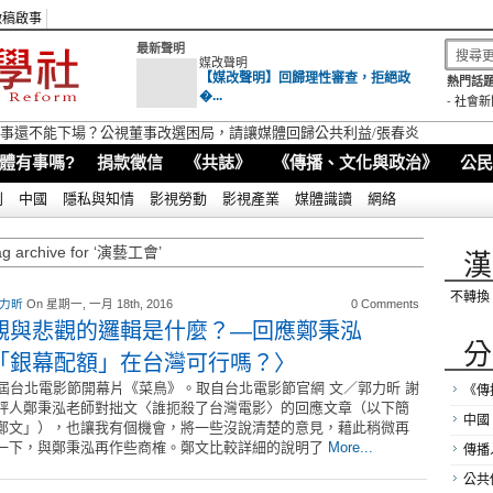
徵稿啟事
最新聲明
媒改聲明
【媒改聲明】回歸理性審查，拒絕政
熱門話題
�...
-
社會新
視董事還不能下場？公視董事改選困局，請讓媒體回歸公共利益/張春炎
體有事嗎?
捐款徵信
《共誌》
《傳播、文化與政治》
公民
別
中國
隱私與知情
影視勞動
影視產業
媒體識讀
網絡
ag archive for ‘演藝工會’
漢
不轉換
 力昕
On 星期一, 一月 18th, 2016
0 Comments
觀與悲觀的邏輯是什麼？―回應鄭秉泓
分
「銀幕配額」在台灣可行嗎？〉
7屆台北電影節開幕片《菜鳥》。取自台北電影節官網 文／郭力昕 謝
《傳
評人鄭秉泓老師對拙文〈誰扼殺了台灣電影〉的回應文章（以下簡
中國
鄭文」），也讓我有個機會，將一些沒說清楚的意見，藉此稍微再
一下，與鄭秉泓再作些商榷。鄭文比較詳細的說明了
More...
傳播
公共