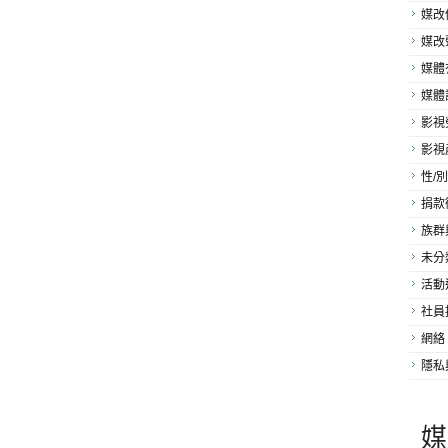
媒改
媒改
媒體
媒體
影視
影視
性/別
捐款
族群
未分
活動
社員
網絡
隱私
媒