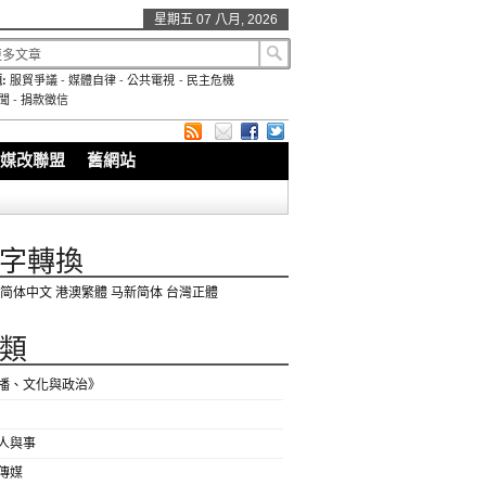
星期五 07 八月, 2026
:
服貿爭議
-
媒體自律
-
公共電視
-
民主危機
聞
-
捐款徵信
媒改聯盟
舊網站
字轉換
简体中文
港澳繁體
马新简体
台灣正體
類
播、文化與政治》
人與事
傳媒