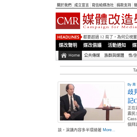
關於我們
成立宣言
寫信給媒改社
捐款支持
都要超過 12 局了，為何公
媒改聲明
媒改倡議
活動通知
媒
Home
公共傳媒
族群與媒體
性/
T
By
周
歧
記C
正在與
震民
Cas
個拜
談，演講內容多半環繞著
More...