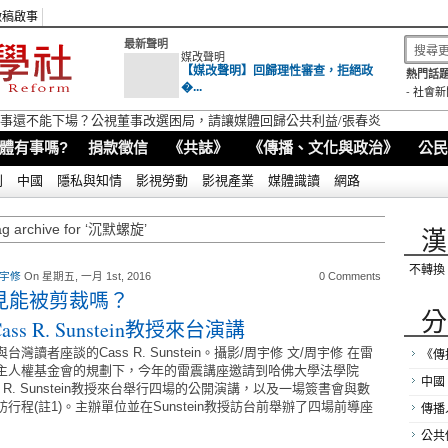
徵稿啟事
最新聲明
媒改聲明
【媒改聲明】回歸理性審查，拒絕政
熱門話題
�...
-
社會新
視董事還不能下場？公視董事改選困局，請讓媒體回歸公共利益/張春炎
體有事嗎?
捐款徵信
《共誌》
《傳播、文化與政治》
公民
別
中國
隱私與知情
影視勞動
影視產業
媒體識讀
網路
ag archive for ‘沉默螺旋’
漢
不轉換
 宇修
On 星期五, 一月 1st, 2016
0 Comments
見能被剪裁嗎？
分
ass R. Sunstein教授來台演講
台灣讀者座談的Cass R. Sunstein。攝影/周宇修 文/周宇修 在雷
《傳
主人權基金會的規劃下，今年的雷震講座邀請到哈佛大學法學院
中國
s R. Sunstein教授來台舉行四場的公開演講，以及一場簽書會與數
訪行程(註1)。主辦單位並在Sunstein教授訪台前舉辦了四場前導座
傳播
公共