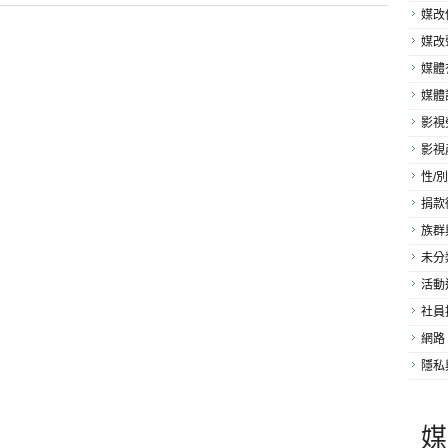
媒改
媒改
媒體
媒體
影視
影視
性/別
捐款
族群
未分
活動
社員
網路
隱私
媒