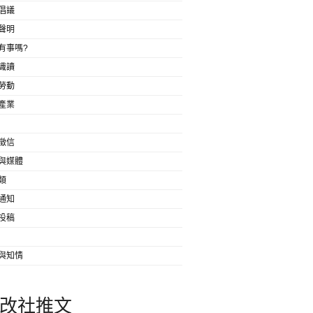
倡議
聲明
有事嗎?
識讀
勞動
產業
徵信
與媒體
類
通知
投稿
與知情
改社推文