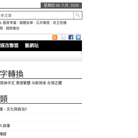
星期四 06 八月, 2026
:
服貿爭議
-
媒體自律
-
公共電視
-
民主危機
聞
-
捐款徵信
媒改聯盟
舊網站
字轉換
简体中文
港澳繁體
马新简体
台灣正體
類
播、文化與政治》
人與事
傳媒