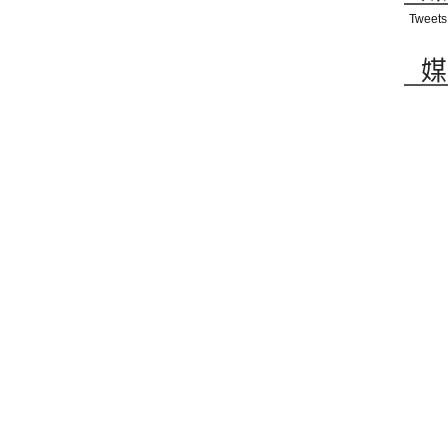
Tweets
媒