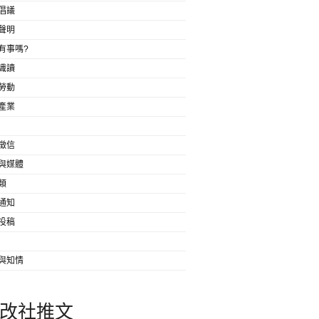
倡議
聲明
有事嗎?
識讀
勞動
產業
徵信
與媒體
類
通知
投稿
與知情
改社推文