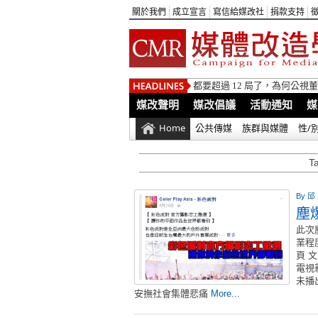
關於我們
成立宣言
寫信給媒改社
捐款支持
都要超過 12 局了，為何公
媒改聲明
媒改倡議
活動通知
媒
Home
公共傳媒
族群與媒體
性/
T
By
邱
塵
此次
業程
頁 
電視
未播
安撫社會集體悲痛
More...