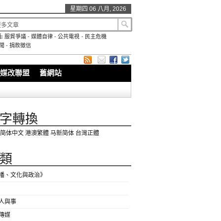
星期四 06 八月, 2026
:
服貿爭議
-
媒體自律
-
公共電視
-
民主危機
聞
-
捐款徵信
媒改聯盟
舊網站
字轉換
简体中文
港澳繁體
马新简体
台灣正體
類
播、文化與政治》
人與事
傳媒