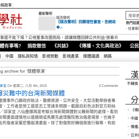
徵稿啟事
最新聲明
媒改聲明
【媒改聲明】回歸理性審查，拒絕政
熱門話題
�...
-
社會新
視董事還不能下場？公視董事改選困局，請讓媒體回歸公共利益/張春炎
體有事嗎?
捐款徵信
《共誌》
《傳播、文化與政治》
公民
別
中國
隱私與知情
影視勞動
影視產業
媒體識讀
網路
ag archive for ‘媒體導演’
漢
不轉換
 家宜
On 星期二, 八月 4th, 2015
0 Comments
爆災難中的台灣新聞媒體
分
塵爆事件凸顯政府執法、醫療資源、公共安全、大型活動舉辦者專
度、工作者是勞工還是志工等諸多問題。截圖自彩色派對官方粉絲
《傳
文／邱家宜 八仙塵爆再度考驗台灣新聞媒體對災難新聞的處理。看到
新聞畫面謹慎地以遠鏡頭或馬賽克處理醫院救治傷患場景，也幾乎
中國
出死傷者家屬悲慟崩潰畫面。除了對傷勢好轉個案進行報導，有助
傳播
公共