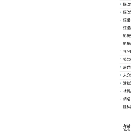
媒改
媒改
媒體
媒體
影視
影視
性/別
捐款
族群
未分
活動
社員
網路
隱私
媒