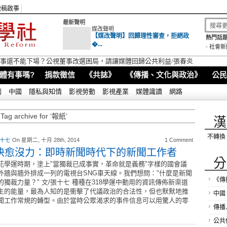
徵稿啟事
最新聲明
媒改聲明
【媒改聲明】回歸理性審查，拒絕政
熱門話題
�...
-
社會新
視董事還不能下場？公視董事改選困局，請讓媒體回歸公共利益/張春炎
體有事嗎?
捐款徵信
《共誌》
《傳播、文化與政治》
公民
別
中國
隱私與知情
影視勞動
影視產業
媒體識讀
網路
Tag archive for ‘報紙’
漢
不轉換
 十七
On 星期二, 十月 28th, 2014
1 Comment
快愈沒力：即時新聞時代下的新聞工作者
分
花學運時期，塗上"當獨裁已成事實，革命就是義務"字樣的國會議
外牆與牆外排成一列的電視台SNG車天線。我們想問："什麼是新聞
《傳
的獨裁力量？" 文/張十七 種種在318學運中動用的資訊傳佈新渠道
生的能量，最為人知的是衝擊了代議政治的合法性，但也默默地推
中國
聞工作常規的轉型。由於當時公眾渴求的事件信息可以用驚人的零
傳播
公共