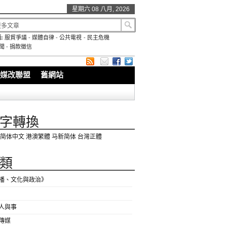
星期六 08 八月, 2026
:
服貿爭議
-
媒體自律
-
公共電視
-
民主危機
聞
-
捐款徵信
媒改聯盟
舊網站
字轉換
简体中文
港澳繁體
马新简体
台灣正體
類
播、文化與政治》
人與事
傳媒