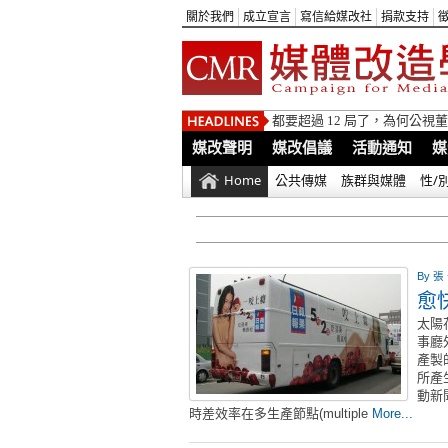
關於我們
成立宣言
寫信給媒改社
捐款支持
都要超過 12 局了，為何公
媒改聲明
媒改倡議
活動通知
媒
Home
公共傳媒
族群與媒體
性/
By
張
愈
太陽
事廳
產製
所產
動新
時差效率在多生產節點(multiple
More...