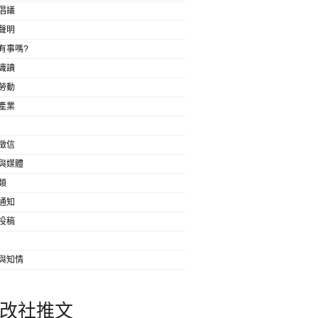
倡議
聲明
有事嗎?
識讀
勞動
產業
徵信
與媒體
類
通知
投稿
與知情
改社推文