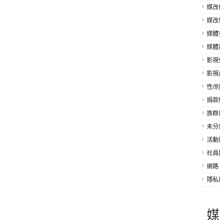
媒改
媒改
媒體
媒體
影視
影視
性/別
捐款
族群
未分
活動
社員
網路
隱私
媒