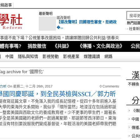
徵稿啟事
最新聲明
媒改聲明
【媒改聲明】回歸理性審查，拒絕政
熱門話題
�...
-
社會新
視董事還不能下場？公視董事改選困局，請讓媒體回歸公共利益/張春炎
體有事嗎?
捐款徵信
《共誌》
《傳播、文化與政治》
公民
別
中國
隱私與知情
影視勞動
影視產業
媒體識讀
網路
Tag archive for ‘國際化’
漢
不轉換
 力昕
On 星期二, 十二月 26th, 2017
0 Comments
舉國同慶耶誕，到全民英檢與SSCI／郭力昕
分
誕夜寫這篇文章，不免落入我的成長記憶裡。從四十多年前進入基
大學的東海外文系開始，我似乎「理所當然」地浸淫在包括過耶誕
《傳
一整套美國與西歐文化的養成教育裡。少不更事的學生們，跟著系
乎全是英美國籍的老師們一起過萬聖節、耶誕節等西洋節日。東海
中國
並沒有特別要說服我們變成基督徒，年輕活潑的美國老師帶我們聽
傳播
公共