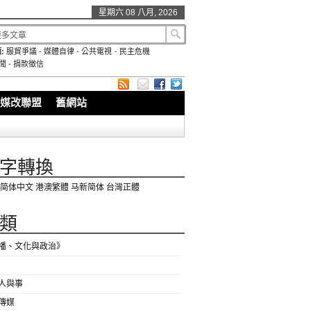
星期六 08 八月, 2026
:
服貿爭議
-
媒體自律
-
公共電視
-
民主危機
聞
-
捐款徵信
媒改聯盟
舊網站
字轉換
简体中文
港澳繁體
马新简体
台灣正體
類
播、文化與政治》
人與事
傳媒