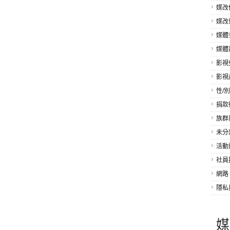
媒改
媒改
媒體
媒體
影視
影視
性/別
捐款
族群
未分
活動
社員
網路
隱私
媒