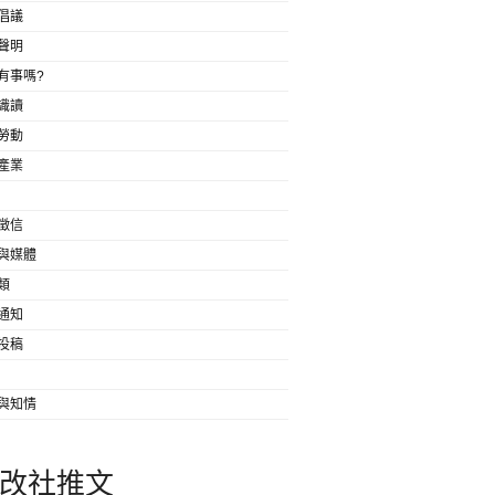
倡議
聲明
有事嗎?
識讀
勞動
產業
徵信
與媒體
類
通知
投稿
與知情
改社推文