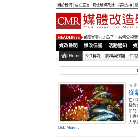
關於我們
成立宣言
寫信給媒改社
捐款支持
都要超過 12 局了，為何公
媒改聲明
媒改倡議
活動通知
媒
Home
公共傳媒
族群與媒體
性/
By
郭
從
在耶
督教
節的
上幾
大學
Bob
More...