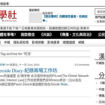
徵稿啟事
最新聲明
媒改聲明
【媒改聲明】回歸理性審查，拒絕政
熱門話題
�...
-
社會新
視董事還不能下場？公視董事改選困局，請讓媒體回歸公共利益/張春炎
體有事嗎?
捐款徵信
《共誌》
《傳播、文化與政治》
公民
別
中國
隱私與知情
影視勞動
影視產業
媒體識讀
網路
Tag archive for ‘司法’
漢
不轉換
 宇修
On 星期五, 十一月 21st, 2014
0 Comments
verside Diary-紀錄兩場工作坊
分
ness的會議室 文/周宇修 此次我所參加的PILnet(The Global Network
 Public Interest Law)工作坊是帶我們去Witness參訪，[1]以及在
《傳
net辦公室與Pavol Zilincik會談關於他在Slovak
More...
中國
傳播
公共