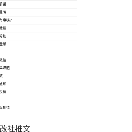
倡議
聲明
有事嗎?
識讀
勞動
產業
徵信
與媒體
類
通知
投稿
與知情
改社推文