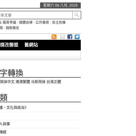
星期六 08 八月, 2026
:
服貿爭議
-
媒體自律
-
公共電視
-
民主危機
聞
-
捐款徵信
媒改聯盟
舊網站
字轉換
简体中文
港澳繁體
马新简体
台灣正體
類
播、文化與政治》
人與事
傳媒