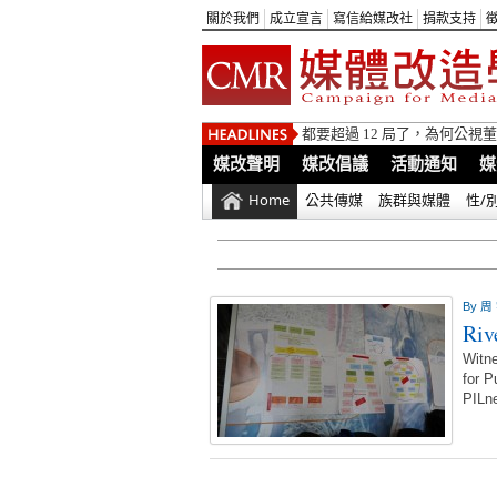
關於我們
成立宣言
寫信給媒改社
捐款支持
都要超過 12 局了，為何公
媒改聲明
媒改倡議
活動通知
媒
Home
公共傳媒
族群與媒體
性/
By
周
Ri
Wit
for
PIL