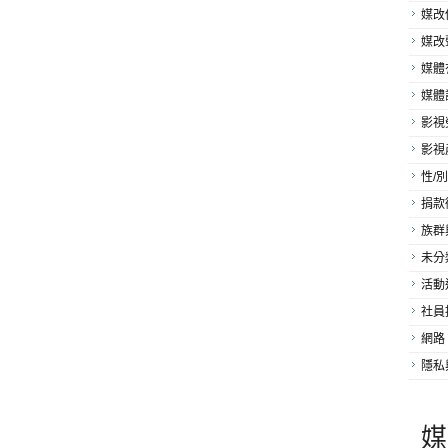
媒改
媒改
媒體
媒體
影視
影視
性/別
捐款
族群
未分
活動
社員
網路
隱私
媒