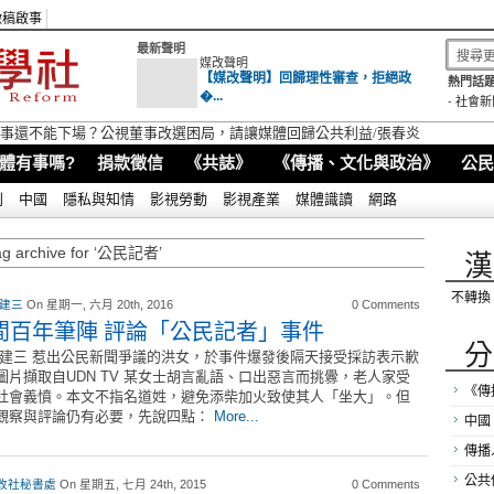
徵稿啟事
最新聲明
媒改聲明
【媒改聲明】回歸理性審查，拒絕政
熱門話題
�...
-
社會新
視董事還不能下場？公視董事改選困局，請讓媒體回歸公共利益/張春炎
體有事嗎?
捐款徵信
《共誌》
《傳播、文化與政治》
公民
別
中國
隱私與知情
影視勞動
影視產業
媒體識讀
網路
ag archive for ‘公民記者’
漢
不轉換
 建三
On 星期一, 六月 20th, 2016
0 Comments
間百年筆陣 評論「公民記者」事件
分
馮建三 惹出公民新聞爭議的洪女，於事件爆發後隔天接受採訪表示歉
圖片擷取自UDN TV 某女士胡言亂語、口出惡言而挑釁，老人家受
《傳
社會義憤。本文不指名道姓，避免添柴加火致使其人「坐大」。但
觀察與評論仍有必要，先說四點：
More...
中國
傳播
公共
改社秘書處
On 星期五, 七月 24th, 2015
0 Comments