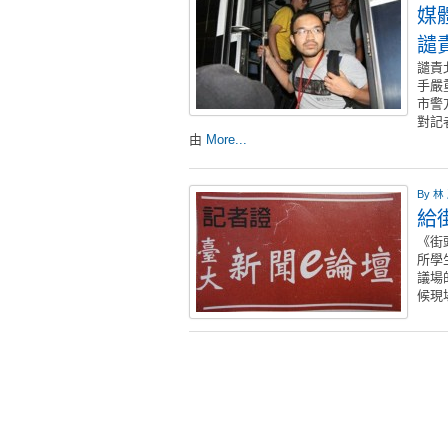
媒
譴
譴責
手嚴
市警
對記
由
More...
By
林
給
《街
所學
議場
候現