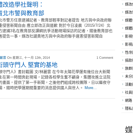
體改造學社聲明：
媒改
責北市警與教育部
媒改
北市警方任意逮捕記者、教育部輕率對記者提告 地方與中央政府聯
媒體
重侵害新聞自由 應立即改正與道歉 對於今日凌晨（2015/7/24）北
媒體
方逮捕3名在教育部反課綱抗爭活動現場採訪的記者，隨後教育部也
者提告一事，媒改社譴責地方與中央政府聯手違憲侵害新聞自
影視
影視
性/別
 麗雲
On 星期三, 十一月 12th, 2014
1 Comment
捐款
街頭守門人 堅實的基地
族群
頭守門人》書封截圖 文/林麗雲 在今年太陽花學運有幾位台大新聞
未分
生在第一時間奔赴現場，記錄各校學生奮不顧身，集體攻進立法院
的畫面，提供了第一手新聞，之後他們組成跨校團隊，日以繼夜守
活動
場，隨時把學運期間重要的消息提供國人與世人。
More...
社員
網路
隱私
媒