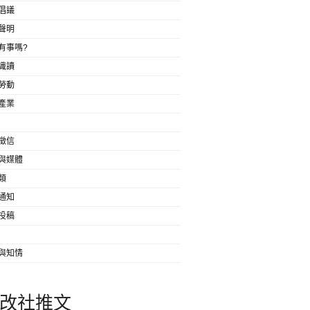
倡議
聲明
有事嗎?
識讀
勞動
產業
徵信
與媒體
類
通知
投稿
與知情
改社推文