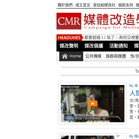
關於我們
成立宣言
寫信給媒改社
捐款支持
都要超過 12 局了，為何公
媒改聲明
媒改倡議
活動通知
媒
Home
公共傳媒
族群與媒體
性/
T
By
馮
人
文/
意。
害，
是，
By
媒