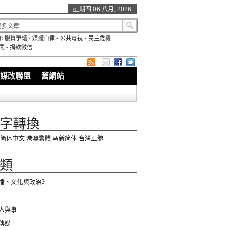
星期四 06 八月, 2026
:
服貿爭議
-
媒體自律
-
公共電視
-
民主危機
聞
-
捐款徵信
媒改聯盟
舊網站
字轉換
简体中文
港澳繁體
马新简体
台灣正體
類
播、文化與政治》
人與事
傳媒