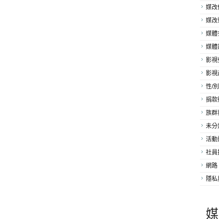
媒改
媒改
媒體
媒體
影視
影視
性/別
捐款
族群
未分
活動
社員
網路
隱私
媒