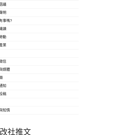
倡議
聲明
有事嗎?
識讀
勞動
產業
徵信
與媒體
類
通知
投稿
與知情
改社推文