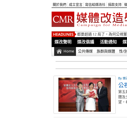
關於我們
成立宣言
寫信給媒改社
捐款支持
都要超過 12 局了，為何公
媒改聲明
媒改倡議
活動通知
媒
Home
公共傳媒
族群與媒體
性/
By
媒
公
第五
體及
望，