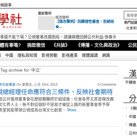
徵稿啟事
最新聲明
媒改聲明
【媒改聲明】回歸理性審查，拒絕政
熱門話題
�...
-
社會新
視董事還不能下場？公視董事改選困局，請讓媒體回歸公共利益/張春炎
體有事嗎?
捐款徵信
《共誌》
《傳播、文化與政治》
公民
別
中國
隱私與知情
影視勞動
影視產業
媒體識讀
網路
Tag archive for ‘中立’
漢
不轉換
改社秘書處
On 星期五, 八月 23rd, 2013
0 Comments
視總經理任命應符合三條件、反映社會期待
分
屆公共電視董事會在歷經艱難終於組成後，社會各界尤其是媒改團
文化界人士，無不對這個好不容易才催促上路的新董事會寄予厚
《傳
希望其能帶領公視成為台灣文化創意、
More...
中國
傳播
公共