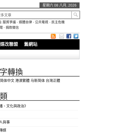
星期六 08 八月, 2026
:
服貿爭議
-
媒體自律
-
公共電視
-
民主危機
聞
-
捐款徵信
媒改聯盟
舊網站
字轉換
简体中文
港澳繁體
马新简体
台灣正體
類
播、文化與政治》
人與事
傳媒