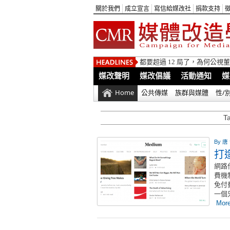
關於我們
成立宣言
寫信給媒改社
捐款支持
都要超過 12 局了，為何公
媒改聲明
媒改倡議
活動通知
媒
Home
公共傳媒
族群與媒體
性/
T
By
唐
打
網路
費機
免付
一個
More