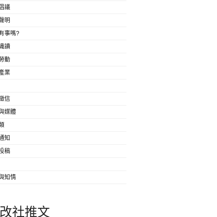
倡議
聲明
有事嗎?
識讀
勞動
產業
徵信
與媒體
類
通知
投稿
與知情
改社推文