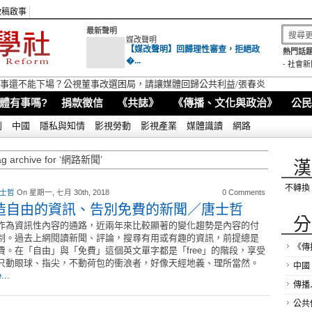
徵稿啟事
最新聲明
媒改聲明
【媒改聲明】回歸理性審查，拒絕政
熱門話題
�...
-
社會新
視董事還不能下場？公視董事改選困局，請讓媒體回歸公共利益/張春炎
體有事嗎?
捐款徵信
《共誌》
《傳播、文化與政治》
公民
別
中國
隱私與知情
影視勞動
影視產業
媒體識讀
網路
ag archive for ‘網路新聞’
漢
不轉換
 士哲
On 星期一, 七月 30th, 2018
0 Comments
造自由的資訊、告別免費的新聞／唐士哲
分
作為資訊性內容的通路，近兩年來比較顯著的變化趨勢是內容的付
制。過去上網閱讀新聞、評論，搜尋有用或有趣的資訊，前提總是
《傳
費。在「自由」與「免費」這個英文單字都是「free」的階段，享受
只動眼球、指尖，不動荷包的衝浪者，好像天經地義、理所當然。
中國
...
傳播
公共