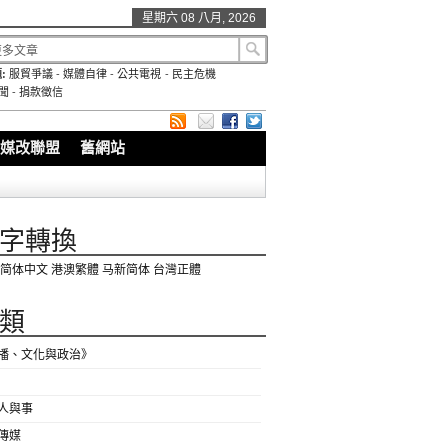
星期六 08 八月, 2026
:
服貿爭議
-
媒體自律
-
公共電視
-
民主危機
聞
-
捐款徵信
媒改聯盟
舊網站
字轉換
简体中文
港澳繁體
马新简体
台灣正體
類
播、文化與政治》
人與事
傳媒