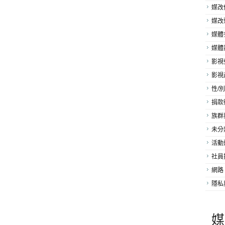
媒改
媒改
媒體
媒體
影視
影視
性/別
捐款
族群
未分
活動
社員
網路
隱私
媒