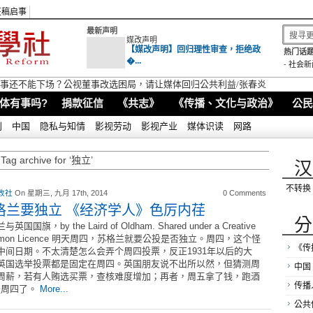
征稿启事
最新声明
媒改声明
【媒改声明】回归理性审查，拒绝政
热门话题
�...
-
社会新
视董事还不能下场？公视董事改选困局，请让媒体回归公共利益/张春炎
体有事吗?
捐款征信
《共志》
《传播、文化与政治》
公民
别
中国
隐私与知情
影视劳动
影视产业
媒体识读
网路
Tag archive for ‘独立’
汉
不转换
改社
On 星期三, 九月 17th, 2014
0 Comments
格兰要独立 《经济学人》色厉内荏
分
英国国旗，by the Laird of Oldham. Shared under a Creative
mmon Licence 明天周四，苏格兰就要公投是否独立。周四，这个怪
《传
中间日期。不太清楚怎么会弄个周四投票，反正1931年以后的大
英国选举投票都是固定在周四。英国朋友说不出所以然，但猜测周
中国
周薪，若有人贿选买票，查核难度增加；再者，周五拿了钱，跑酒
传播
是周四了。
More...
公共