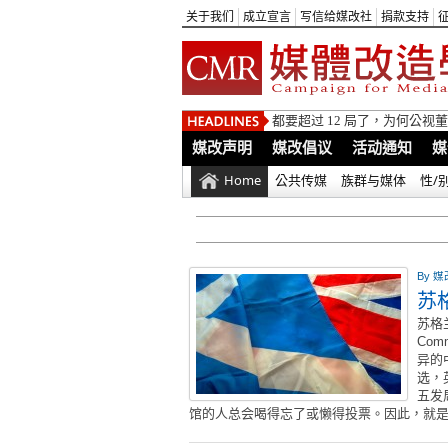
关于我们
成立宣言
写信给媒改社
捐款支持
都要超过 12 局了，为何公
媒改声明
媒改倡议
活动通知
媒
Home
公共传媒
族群与媒体
性/
By
媒
苏
苏格兰与
Co
异的
选，
五发
馆的人总会喝得忘了或懒得投票。因此，就