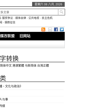
星期六 08 八月, 2026
:
服贸争议
-
媒体自律
-
公共电视
-
民主危机
闻
-
捐款征信
媒改联盟
旧网站
字转换
简体中文
港澳繁體
马新简体
台灣正體
类
播、文化与政治》
人与事
传媒