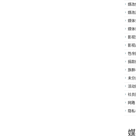
媒改
媒改
媒体
媒体
影视
影视
性/别
捐款
族群
未分
活动
社员
网路
隐私
媒