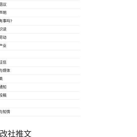
倡议
声明
有事吗?
识读
劳动
产业
征信
与媒体
类
通知
投稿
与知情
改社推文