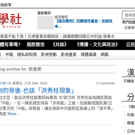
徵稿啟事
最新聲明
媒改聲明
【媒改聲明】回歸理性審查，拒絕政
熱門話題
�...
-
社會新
視董事還不能下場？公視董事改選困局，請讓媒體回歸公共利益/張春炎
體有事嗎?
捐款徵信
《共誌》
《傳播、文化與政治》
公民
別
中國
隱私與知情
影視勞動
影視產業
媒體識讀
網路
Tag archive for ‘民進黨’
漢
不轉換
 力昕
On 星期五, 六月 26th, 2015
2 Comments
劇的背後-也談「洪秀柱現象」
分
柱文宣，取自洪秀柱臉書粉絲專頁 文/郭力昕 洪秀柱由為國民黨拋
「B咖」，在一陣民調支持與「洪來瘋」之後，迅速變成國民黨/泛
《傳
柱擎天的「A咖」與救星，讓台灣與中共都對這島嶼上的「測不準」
再度
More...
中國
傳播
公共