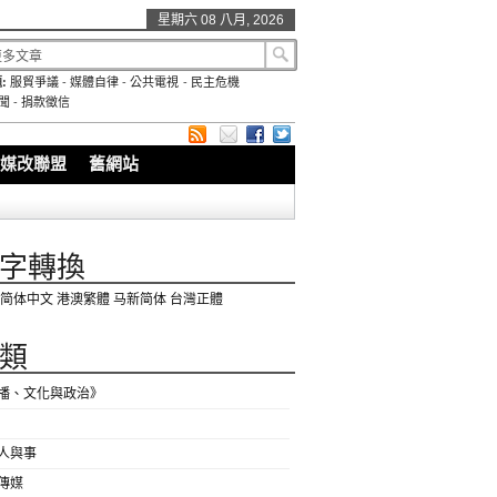
星期六 08 八月, 2026
:
服貿爭議
-
媒體自律
-
公共電視
-
民主危機
聞
-
捐款徵信
媒改聯盟
舊網站
字轉換
简体中文
港澳繁體
马新简体
台灣正體
類
播、文化與政治》
人與事
傳媒