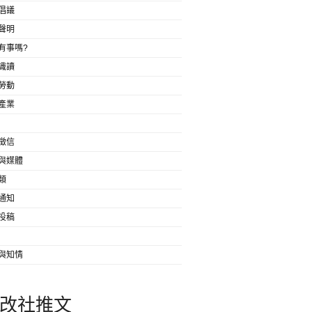
倡議
聲明
有事嗎?
識讀
勞動
產業
徵信
與媒體
類
通知
投稿
與知情
改社推文