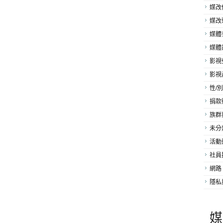
媒改
媒改
媒體
媒體
影視
影視
性/別
捐款
族群
未分
活動
社員
網路
隱私
媒