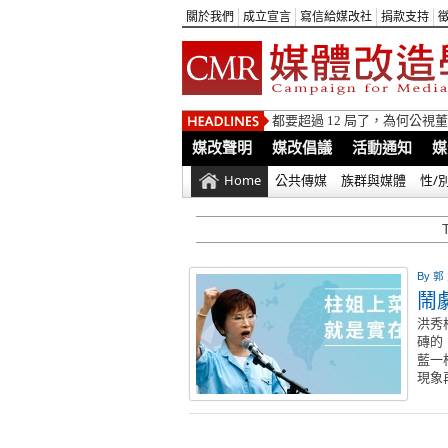
關於我們
成立宣言
寫信給媒改社
捐款支持
都要超過 12 局了，為何公
媒改聲明
媒改倡議
活動通知
媒
Home
公共傳媒
族群與媒體
性/
By
郭
鬧
洪秀
磚的
藍一
現象