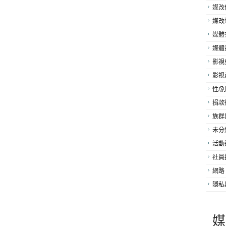
媒改
媒改
媒體
媒體
影視
影視
性/別
捐款
族群
未分
活動
社員
網路
隱私
媒