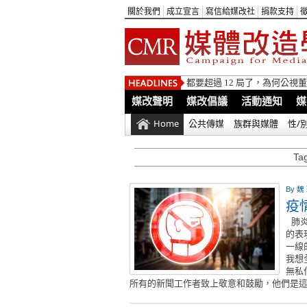
關於我們
成立宣言
寫信給媒改社
捐款支持
都要超過 12 局了，為何公
媒改聲明
媒改倡議
活動通知
媒
Home
公共傳媒
族群與媒體
性/
Ta
By
魏
疫
肺炎
的表
一線
我想
無私
所有的新聞工作者致上敬意和鼓勵，他們是