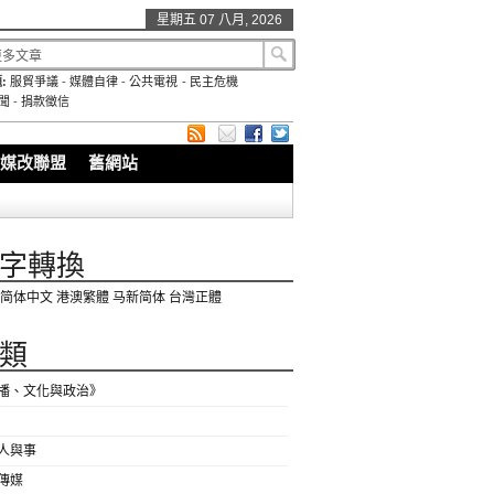
星期五 07 八月, 2026
:
服貿爭議
-
媒體自律
-
公共電視
-
民主危機
聞
-
捐款徵信
媒改聯盟
舊網站
字轉換
简体中文
港澳繁體
马新简体
台灣正體
類
播、文化與政治》
人與事
傳媒