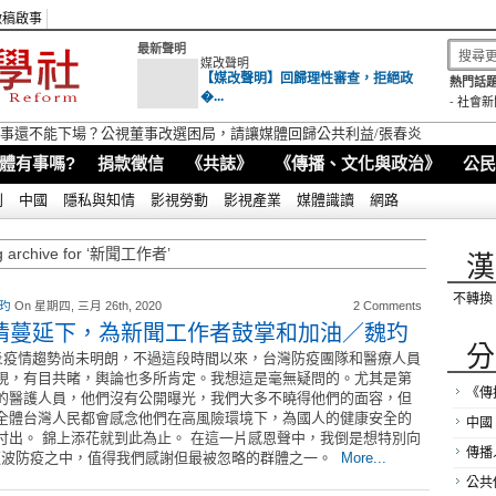
徵稿啟事
最新聲明
媒改聲明
【媒改聲明】回歸理性審查，拒絕政
熱門話題
�...
-
社會新
視董事還不能下場？公視董事改選困局，請讓媒體回歸公共利益/張春炎
體有事嗎?
捐款徵信
《共誌》
《傳播、文化與政治》
公民
別
中國
隱私與知情
影視勞動
影視產業
媒體識讀
網路
g archive for ‘新聞工作者’
漢
不轉換
 玓
On 星期四, 三月 26th, 2020
2 Comments
情蔓延下，為新聞工作者鼓掌和加油／魏玓
分
疫情趨勢尚未明朗，不過這段時間以來，台灣防疫團隊和醫療人員
現，有目共睹，輿論也多所肯定。我想這是毫無疑問的。尤其是第
《傳
的醫護人員，他們沒有公開曝光，我們大多不曉得他們的面容，但
全體台灣人民都會感念他們在高風險環境下，為國人的健康安全的
中國
付出。 錦上添花就到此為止。 在這一片感恩聲中，我倒是想特別向
傳播
這波防疫之中，值得我們感謝但最被忽略的群體之一。
More...
公共