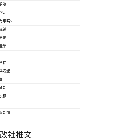
倡議
聲明
有事嗎?
識讀
勞動
產業
徵信
與媒體
類
通知
投稿
與知情
改社推文