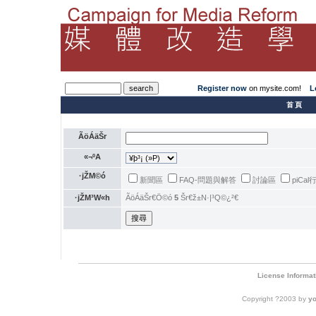
Register now
on mysite.com!
L
­首頁
ÃöÁäŠr
«¬ºA
·jŽM©ó
新聞區
FAQ-問題與解答
討論區
piCa
·jŽM³W«h
ÃöÁäŠr€Ö©ó
5
Šr€ž±N·|³Q©¿²€
License Informat
Copyright ?2003 by
y