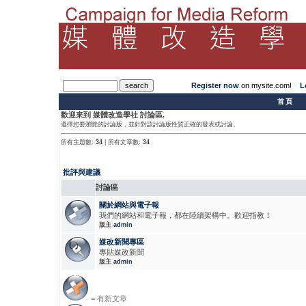
Register now
on mysite.com!
L
­首頁
歡迎來到 媒體改造學社 討論區.
選擇您要瀏覽的討論版，並針對該討論版性質正確的發表或討論。
所有主題數:
34
| 所有文章數:
34
批評與建議
討論區
關於網站與電子報
我們的網站和電子報，都在陸續架構中。歡迎指教！
版主
admin
媒改新聞專區
專貼媒改新聞
版主
admin
= 有新文章